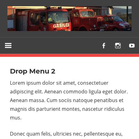
Z
PGD
vami
VODICE
že
od
Drop Menu 2
1903
Lorem ipsum dolor sit amet, consectetuer
adipiscing elit. Aenean commodo ligula eget dolor.
Aenean massa. Cum sociis natoque penatibus et
magnis dis parturient montes, nascetur ridiculus
mus.
Donec quam felis, ultricies nec, pellentesque eu,