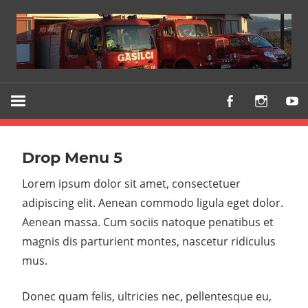
Z
PGD
vami
VODICE
že
od
Drop Menu 5
1903
Lorem ipsum dolor sit amet, consectetuer
adipiscing elit. Aenean commodo ligula eget dolor.
Aenean massa. Cum sociis natoque penatibus et
magnis dis parturient montes, nascetur ridiculus
mus.
Donec quam felis, ultricies nec, pellentesque eu,