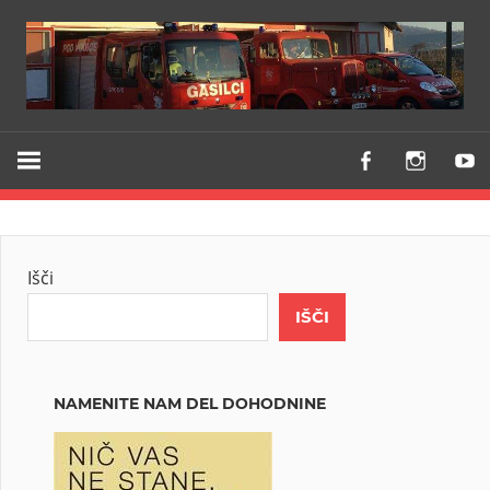
Z
PGD
vami
VODICE
že
od
1903
Išči
IŠČI
NAMENITE NAM DEL DOHODNINE