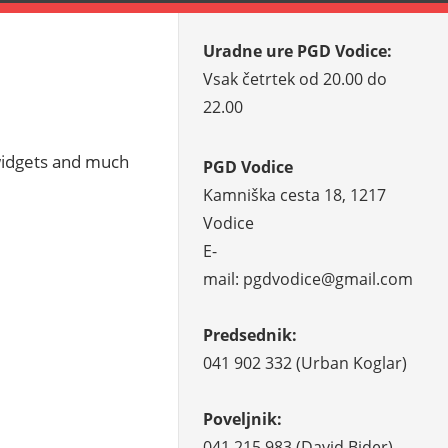
Uradne ure PGD Vodice:
Vsak četrtek od 20.00 do
22.00
widgets and much
PGD Vodice
Kamniška cesta 18, 1217
Vodice
E-
mail: pgdvodice@gmail.com
Predsednik:
041 902 332 (Urban Koglar)
Poveljnik:
041 215 983 (David Bider)