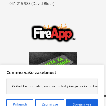
041 215 983 (David Bider)
Cenimo vašo zasebnost
Piškotke uporabljamo za izboljšanje vaše izkušnje
PGD Vodice - 2022 | © Vsebina in slike so avtorsko
Prilagodi
Zavrni vse
Sprejmi vse