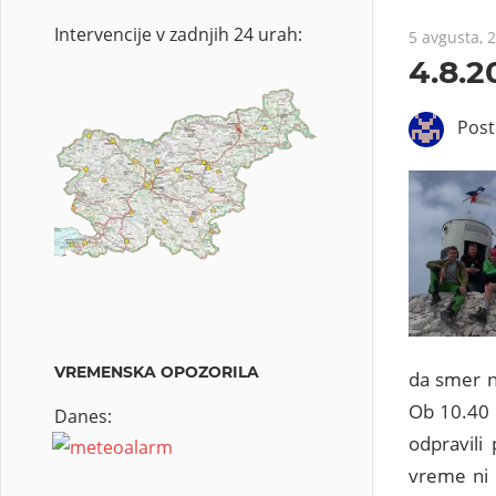
Intervencije v zadnjih 24 urah:
5 avgusta, 
4.8.2
Pos
VREMENSKA OPOZORILA
da smer ni
Ob 10.40 
Danes:
odpravili
vreme ni b