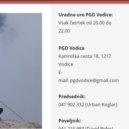
Uradne ure PGD Vodice:
Vsak četrtek od 20.00 do
22.00
PGD Vodice
Kamniška cesta 18, 1217
Vodice
E-
mail: pgdvodice@gmail.com
Predsednik:
041 902 332 (Urban Koglar)
Poveljnik:
041 215 983 (David Bider)