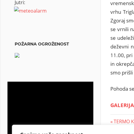
Jutri:
vremenske
vrhu Trigl
Zgoraj sm
se vrnili
se udeleži
POŽARNA OGROŽENOST
deževni n
11.00, pri
in okrepča
smo prišli
Pohoda se 
GALERIJA
TERMO KA