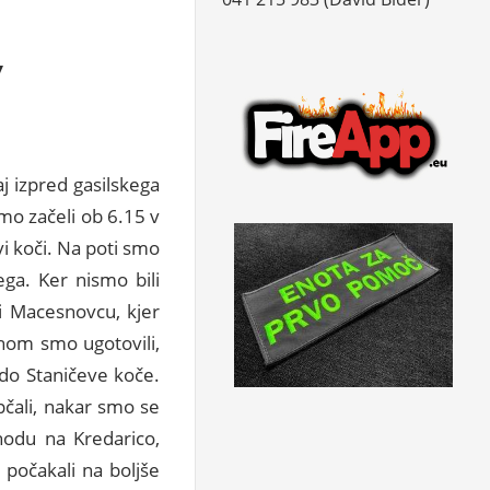
v
j izpred gasilskega
smo začeli ob 6.15 v
vi koči. Na poti smo
ega. Ker nismo bili
i Macesnovcu, kjer
hom smo ugotovili,
 do Staničeve koče.
pčali, nakar smo se
ihodu na Kredarico,
 počakali na boljše