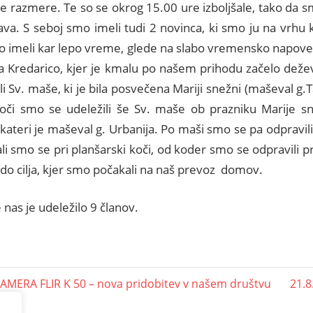
 razmere. Te so se okrog 15.00 ure izboljšale, tako da sm
ava. S seboj smo imeli tudi 2 novinca, ki smo ju na vrhu k
o imeli kar lepo vreme, glede na slabo vremensko napove
 na Kredarico, kjer je kmalu po našem prihodu začelo dež
li Sv. maše, ki je bila posvečena Mariji snežni (maševal g.T
oči smo se udeležili še Sv. maše ob prazniku Marije sne
 kateri je maševal g. Urbanija. Po maši smo se pa odpravili p
li smo se pri planšarski koči, od koder smo se odpravili p
 do cilja, kjer smo počakali na naš prevoz domov.
nas je udeležilo 9 članov.
MERA FLIR K 50 – nova pridobitev v našem društvu
21.8