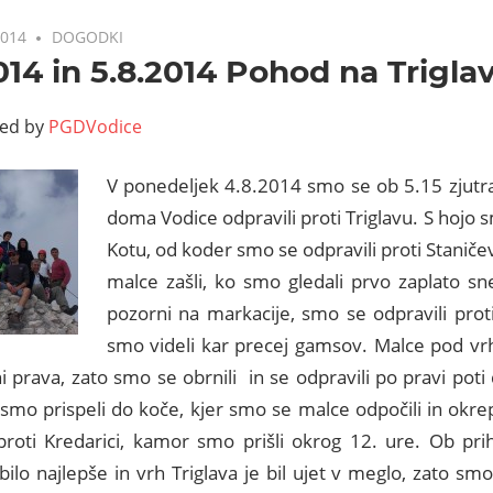
2014
DOGODKI
014 in 5.8.2014 Pohod na Trigla
ted by
PGDVodice
V ponedeljek 4.8.2014 smo se ob 5.15 zjutra
doma Vodice odpravili proti Triglavu. S hojo 
Kotu, od koder smo se odpravili proti Staniče
malce zašli, ko smo gledali prvo zaplato sn
pozorni na markacije, smo se odpravili prot
smo videli kar precej gamsov. Malce pod vr
 prava, zato smo se obrnili in se odpravili po pravi poti
smo prispeli do koče, kjer smo se malce odpočili in okre
 proti Kredarici, kamor smo prišli okrog 12. ure. Ob pr
ilo najlepše in vrh Triglava je bil ujet v meglo, zato smo