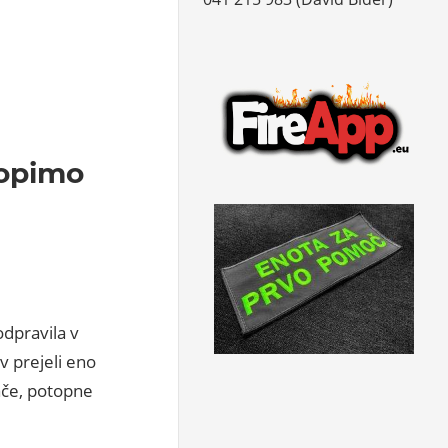
topimo
odpravila v
v prejeli eno
ače, potopne