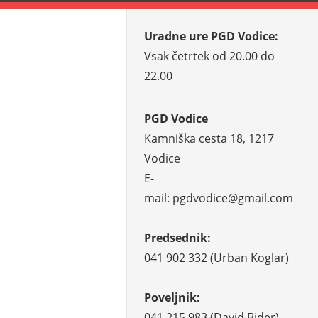
Uradne ure PGD Vodice:
Vsak četrtek od 20.00 do
22.00
PGD Vodice
Kamniška cesta 18, 1217
Vodice
E-
mail: pgdvodice@gmail.com
Predsednik:
041 902 332 (Urban Koglar)
Poveljnik:
041 215 983 (David Bider)