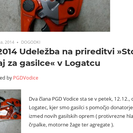
a, 2014
DOGODKI
.2014 Udeležba na prireditvi »S
j za gasilce« v Logatcu
ted by
PGDVodice
Dva člana PGD Vodice sta se v petek, 12.12., 
Logatec, kjer smo gasilci s pomočjo donatorje
izmed novih gasilskih oprem ( protivrezne hl
črpalke, motorne žage ter agregate ).