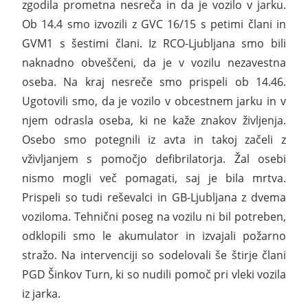
zgodila prometna nesreča in da je vozilo v jarku.
Ob 14.4 smo izvozili z GVC 16/15 s petimi člani in
GVM1 s šestimi člani. Iz RCO-Ljubljana smo bili
naknadno obveščeni, da je v vozilu nezavestna
oseba. Na kraj nesreče smo prispeli ob 14.46.
Ugotovili smo, da je vozilo v obcestnem jarku in v
njem odrasla oseba, ki ne kaže znakov življenja.
Osebo smo potegnili iz avta in takoj začeli z
vživljanjem s pomočjo defibrilatorja. Žal osebi
nismo mogli več pomagati, saj je bila mrtva.
Prispeli so tudi reševalci in GB-Ljubljana z dvema
voziloma. Tehnični poseg na vozilu ni bil potreben,
odklopili smo le akumulator in izvajali požarno
stražo. Na intervenciji so sodelovali še štirje člani
PGD Šinkov Turn, ki so nudili pomoč pri vleki vozila
iz jarka.