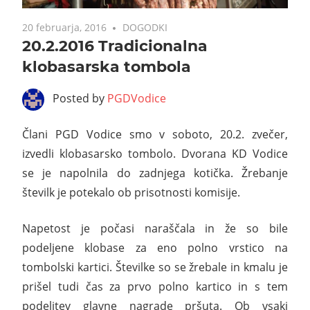
20 februarja, 2016
DOGODKI
20.2.2016 Tradicionalna
klobasarska tombola
Posted by
PGDVodice
Člani PGD Vodice smo v soboto, 20.2. zvečer,
izvedli klobasarsko tombolo. Dvorana KD Vodice
se je napolnila do zadnjega kotička. Žrebanje
številk je potekalo ob prisotnosti komisije.
Napetost je počasi naraščala in že so bile
podeljene klobase za eno polno vrstico na
tombolski kartici. Številke so se žrebale in kmalu je
prišel tudi čas za prvo polno kartico in s tem
podelitev glavne nagrade pršuta. Ob vsaki