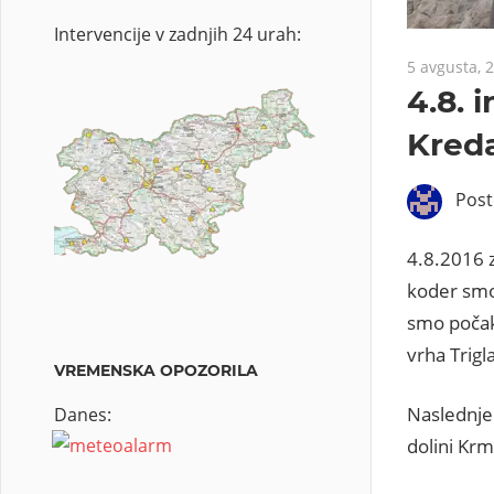
Intervencije v zadnjih 24 urah:
5 avgusta, 
4.8. 
Kreda
Pos
4.8.2016 z
koder smo 
smo počak
vrha Trigl
VREMENSKA OPOZORILA
Naslednje 
Danes:
dolini Krm