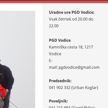
Uradne ure PGD Vodice:
Vsak četrtek od 20.00 do
22.00
PGD Vodice
Kamniška cesta 18, 1217
Vodice
E-
mail: pgdvodice@gmail.com
Predsednik:
041 902 332 (Urban Koglar)
Poveljnik:
041 215 983 (David Bider)