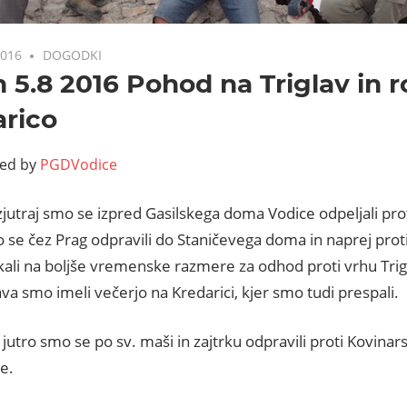
2016
DOGODKI
in 5.8 2016 Pohod na Triglav in
rico
ted by
PGDVodice
jutraj smo se izpred Gasilskega doma Vodice odpeljali proti
se čez Prag odpravili do Staničevega doma in naprej proti 
ali na boljše vremenske razmere za odhod proti vrhu Trig
ava smo imeli večerjo na Kredarici, kjer smo tudi prespali.
jutro smo se po sv. maši in zajtrku odpravili proti Kovin
e.