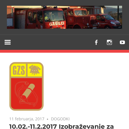
Z
PGD
vami
VODICE
že
od
1903
11 februarja, 2017
DOGODKI
10.02.-11.2.2017 Izobraževanje za