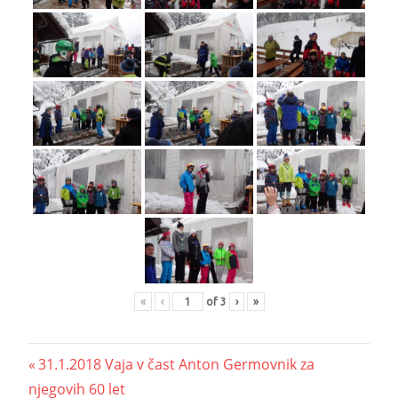
«
‹
of
3
›
»
31.1.2018 Vaja v čast Anton Germovnik za
njegovih 60 let