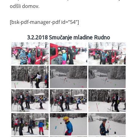
odšli domov.
[bsk-pdf-manager-pdf id=”54″]
3.2.2018 Smučanje mladine Rudno