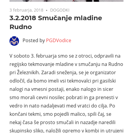
3 februarja, 2018
DOGODKI
3.2.2018 Smučanje mladine
Rudno
Posted by
PGDVodice
V soboto 3. februarja smo se z otroci, odpravili na
regijsko tekmovanje mladine v smučanju na Rudno
pri Železnikih. Zaradi sneženja, se je organizator
odločil, da bomo imeli vsi tekmovalci pri gasilski
nalogi na vmesni postaji, enako nalogo in sicer
smo morali cevni nosilec pobrati in ga prenesti v
vedro in nato nadaljevati med vratci do cilja. Po
končani tekmi, smo pojedli malico, spili čaj, se
nekaj časa še prosto smučali in nazadje naredili
skupinsko sliko, naložili opremo v kombi in utrujeni