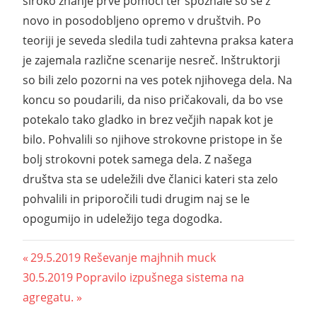
široko znanje prve pomoči ter spoznale so se z
novo in posodobljeno opremo v društvih. Po
teoriji je seveda sledila tudi zahtevna praksa katera
je zajemala različne scenarije nesreč. Inštruktorji
so bili zelo pozorni na ves potek njihovega dela. Na
koncu so poudarili, da niso pričakovali, da bo vse
potekalo tako gladko in brez večjih napak kot je
bilo. Pohvalili so njihove strokovne pristope in še
bolj strokovni potek samega dela. Z našega
društva sta se udeležili dve članici kateri sta zelo
pohvalili in priporočili tudi drugim naj se le
opogumijo in udeležijo tega dogodka.
29.5.2019 Reševanje majhnih muck
30.5.2019 Popravilo izpušnega sistema na
agregatu.