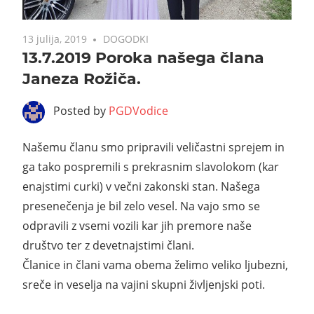
13 julija, 2019
DOGODKI
13.7.2019 Poroka našega člana
Janeza Rožiča.
Posted by
PGDVodice
Našemu članu smo pripravili veličastni sprejem in
ga tako pospremili s prekrasnim slavolokom (kar
enajstimi curki) v večni zakonski stan. Našega
presenečenja je bil zelo vesel. Na vajo smo se
odpravili z vsemi vozili kar jih premore naše
društvo ter z devetnajstimi člani.
Članice in člani vama obema želimo veliko ljubezni,
sreče in veselja na vajini skupni življenjski poti.