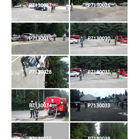
P7130027
P7130026
P7130029
P7130030
P7130028
P7130031
P7130034
P7130033
P7130032
P7130038