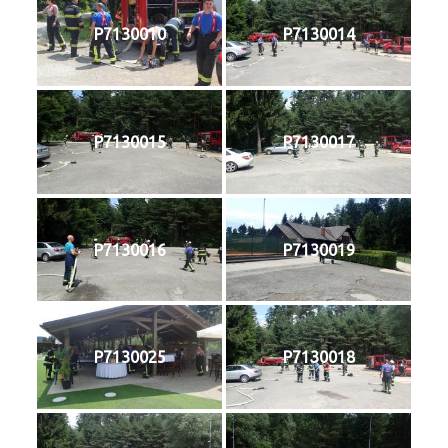
P7130010
P7130014
P7130015
P7130017
P7130016
P7130019
P7130025
P7130018