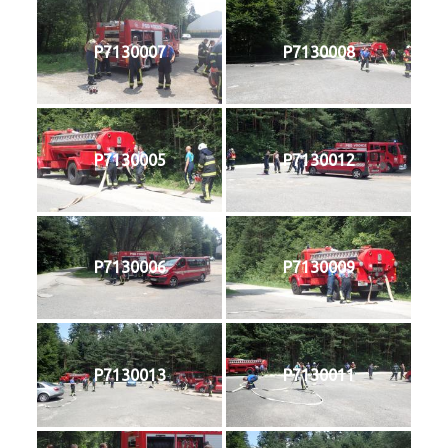
P7130007
P7130008
P7130005
P7130012
P7130006
P7130009
P7130013
P7130011