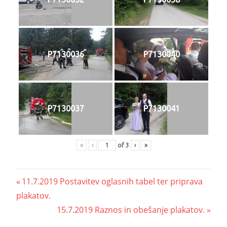
P7130036
P7130040
P7130037
P7130041
«
‹
of
3
›
»
11.7.2019 Postavitev oglasnih tabel ter priprava
plakatov.
15.7.2019 Raznos in obešanje plakatov.