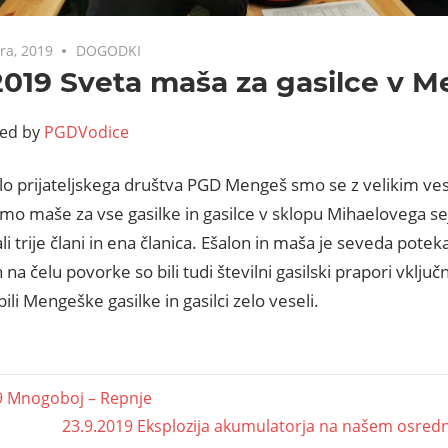
ra, 2019
DOGODKI
2019 Sveta maša za gasilce v 
ted by
PGDVodice
lo prijateljskega društva PGD Mengeš smo se z velikim ves
imo maše za vse gasilke in gasilce v sklopu Mihaelovega s
li trije člani in ena članica. Ešalon in maša je seveda potek
na čelu povorke so bili tudi številni gasilski prapori vklju
bili Mengeške gasilke in gasilci zelo veseli.
9 Mnogoboj – Repnje
23.9.2019 Eksplozija akumulatorja na našem osred