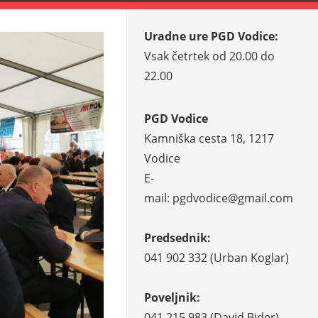
Uradne ure PGD Vodice:
Vsak četrtek od 20.00 do
22.00
PGD Vodice
Kamniška cesta 18, 1217
Vodice
E-
mail: pgdvodice@gmail.com
Predsednik:
041 902 332 (Urban Koglar)
Poveljnik:
041 215 983 (David Bider)