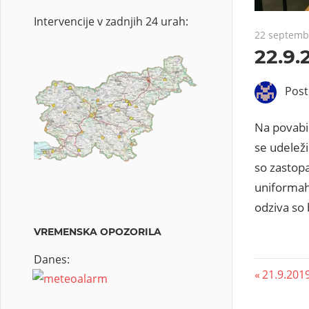
Intervencije v zadnjih 24 urah:
22 septemb
22.9.
Pos
Na povabi
se udelež
so zastopa
uniformah 
odziva so 
VREMENSKA OPOZORILA
Danes:
21.9.201