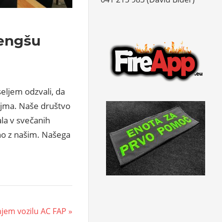
Mengšu
eljem odzvali, da
ejma. Naše društvo
ala v svečanih
čno z našim. Našega
njem vozilu AC FAP