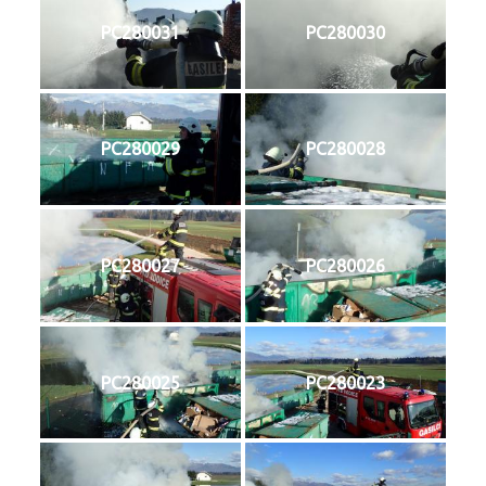
PC280031
PC280030
PC280029
PC280028
PC280027
PC280026
PC280025
PC280023