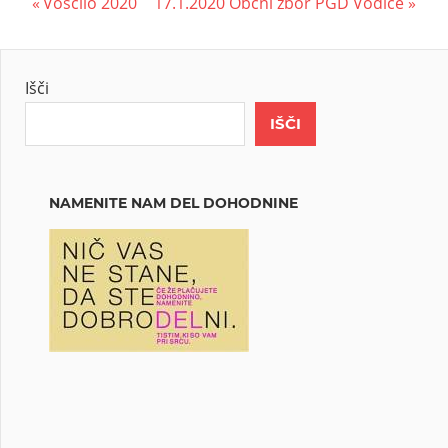
Voščilo 2020
17.1.2020 Občni zbor PGD Vodice
Išči
IŠČI
NAMENITE NAM DEL DOHODNINE