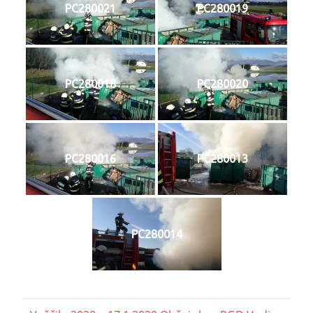
PC280021
PC280019
PC280018
PC280020
PC280016
PC280013
PC280014