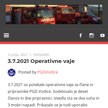
Z
PGD
vami
VODICE
že
od
3 julija, 2021
DOGODKI
1903
3.7.2021 Operativne vaje
Posted by
PGDVodice
3.7.2021 so potekale operativne vaje za člane in
pripravnike PGD Vodice. Sodelovalo je devet
članov in dve pripravnici. Izvedla sta se dva suha in
3 mokri napadi. Prikazalo se je tudi uporabo