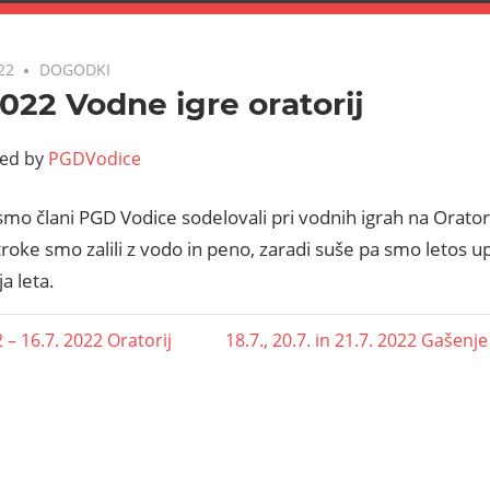
022
DOGODKI
2022 Vodne igre oratorij
ted by
PGDVodice
smo člani PGD Vodice sodelovali pri vodnih igrah na Orator
roke smo zalili z vodo in peno, zaradi suše pa smo letos u
a leta.
 – 16.7. 2022 Oratorij
18.7., 20.7. in 21.7. 2022 Gašen