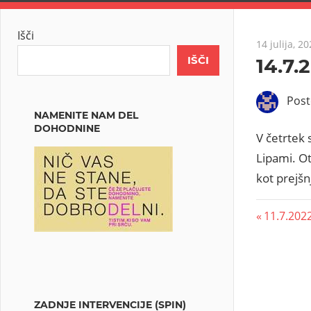
Išči
14 julija, 2
IŠČI
14.7.
Pos
NAMENITE NAM DEL
DOHODNINE
V četrtek 
Lipami. Ot
kot prejšnj
11.7.2022
ZADNJE INTERVENCIJE (SPIN)