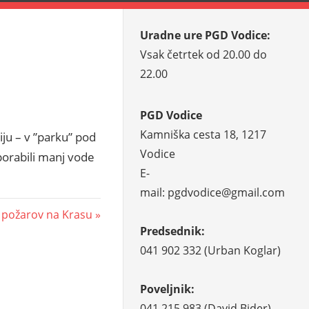
Uradne ure PGD Vodice:
Vsak četrtek od 20.00 do
22.00
PGD Vodice
Kamniška cesta 18, 1217
iju – v ”parku” pod
Vodice
porabili manj vode
E-
mail: pgdvodice@gmail.com
je požarov na Krasu
Predsednik:
041 902 332 (Urban Koglar)
Poveljnik:
041 215 983 (David Bider)