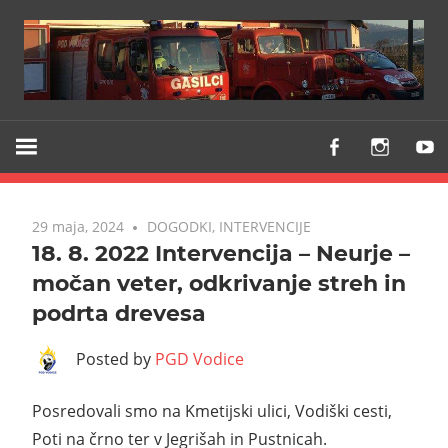
Z
PGD
vami
VODICE
že
od
29 maja, 2024
DOGODKI
,
INTERVENCIJE
1903
18. 8. 2022 Intervencija – Neurje –
močan veter, odkrivanje streh in
podrta drevesa
Posted by
PGD Vodice
Posredovali smo na Kmetijski ulici, Vodiški cesti,
Poti na črno ter v Jegrišah in Pustnicah.