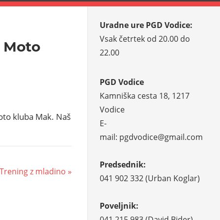
Uradne ure PGD Vodice:
Vsak četrtek od 20.00 do
– Moto
22.00
PGD Vodice
Kamniška cesta 18, 1217
Vodice
Moto kluba Mak. Naš
E-
mail: pgdvodice@gmail.com
Predsednik:
2 Trening z mladino
041 902 332 (Urban Koglar)
Poveljnik:
041 215 983 (David Bider)