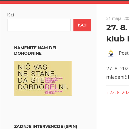
Išči
31 maja, 20
IŠČI
27. 8
klub
NAMENITE NAM DEL
Pos
DOHODNINE
27. 8. 202
mladenič F
22. 8. 2
ZADNJE INTERVENCIJE (SPIN)