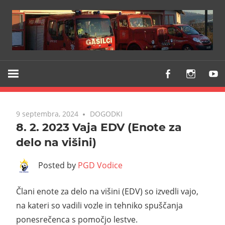
Z
PGD
vami
VODICE
že
od
9 septembra, 2024
DOGODKI
1903
8. 2. 2023 Vaja EDV (Enote za
delo na višini)
Posted by
PGD Vodice
Člani enote za delo na višini (EDV) so izvedli vajo,
na kateri so vadili vozle in tehniko spuščanja
ponesrečenca s pomočjo lestve.