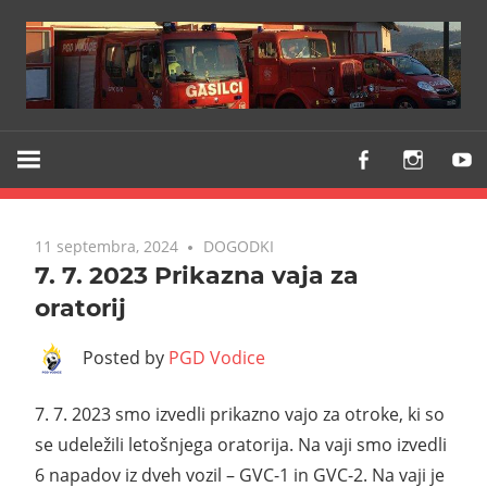
Z
PGD
vami
VODICE
že
od
11 septembra, 2024
DOGODKI
1903
7. 7. 2023 Prikazna vaja za
oratorij
Posted by
PGD Vodice
7. 7. 2023 smo izvedli prikazno vajo za otroke, ki so
se udeležili letošnjega oratorija. Na vaji smo izvedli
6 napadov iz dveh vozil – GVC-1 in GVC-2. Na vaji je