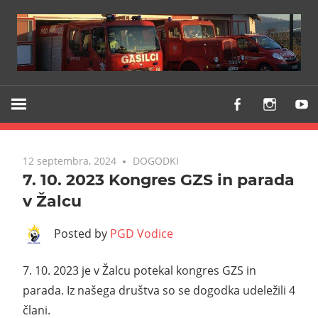
Z
PGD
vami
VODICE
že
od
12 septembra, 2024
DOGODKI
1903
7. 10. 2023 Kongres GZS in parada
v Žalcu
Posted by
PGD Vodice
7. 10. 2023 je v Žalcu potekal kongres GZS in
parada. Iz našega društva so se dogodka udeležili 4
člani.