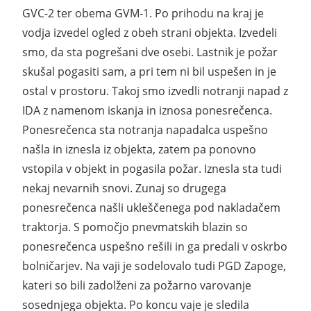
GVC-2 ter obema GVM-1. Po prihodu na kraj je
vodja izvedel ogled z obeh strani objekta. Izvedeli
smo, da sta pogrešani dve osebi. Lastnik je požar
skušal pogasiti sam, a pri tem ni bil uspešen in je
ostal v prostoru. Takoj smo izvedli notranji napad z
IDA z namenom iskanja in iznosa ponesrečenca.
Ponesrečenca sta notranja napadalca uspešno
našla in iznesla iz objekta, zatem pa ponovno
vstopila v objekt in pogasila požar. Iznesla sta tudi
nekaj nevarnih snovi. Zunaj so drugega
ponesrečenca našli ukleščenega pod nakladačem
traktorja. S pomočjo pnevmatskih blazin so
ponesrečenca uspešno rešili in ga predali v oskrbo
bolničarjev. Na vaji je sodelovalo tudi PGD Zapoge,
kateri so bili zadolženi za požarno varovanje
sosednjega objekta. Po koncu vaje je sledila