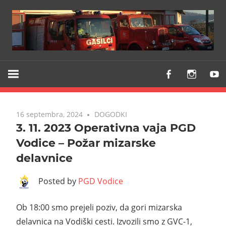
Z
PGD
vami
VODICE
že
od
16 septembra, 2024
DOGODKI
1903
3. 11. 2023 Operativna vaja PGD
Vodice – Požar mizarske
delavnice
Posted by
PGD Vodice
Ob 18:00 smo prejeli poziv, da gori mizarska
delavnica na Vodiški cesti. Izvozili smo z GVC-1,