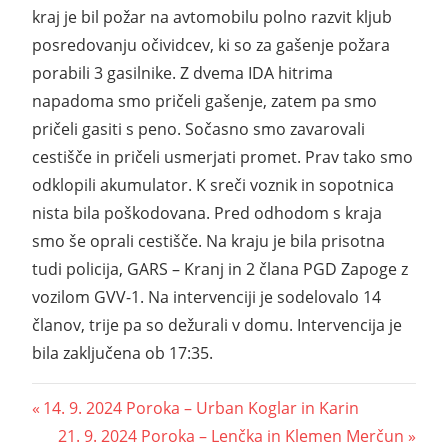
kraj je bil požar na avtomobilu polno razvit kljub
posredovanju očividcev, ki so za gašenje požara
porabili 3 gasilnike. Z dvema IDA hitrima
napadoma smo pričeli gašenje, zatem pa smo
pričeli gasiti s peno. Sočasno smo zavarovali
cestišče in pričeli usmerjati promet. Prav tako smo
odklopili akumulator. K sreči voznik in sopotnica
nista bila poškodovana. Pred odhodom s kraja
smo še oprali cestišče. Na kraju je bila prisotna
tudi policija, GARS – Kranj in 2 člana PGD Zapoge z
vozilom GVV-1. Na intervenciji je sodelovalo 14
članov, trije pa so dežurali v domu. Intervencija je
bila zaključena ob 17:35.
14. 9. 2024 Poroka – Urban Koglar in Karin
21. 9. 2024 Poroka – Lenčka in Klemen Merčun