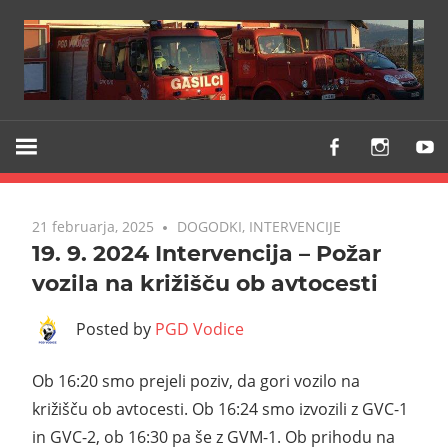
Z
PGD
vami
VODICE
že
od
21 februarja, 2025
DOGODKI
,
INTERVENCIJE
1903
19. 9. 2024 Intervencija – Požar
vozila na križišču ob avtocesti
Posted by
PGD Vodice
Ob 16:20 smo prejeli poziv, da gori vozilo na
križišču ob avtocesti. Ob 16:24 smo izvozili z GVC-1
in GVC-2, ob 16:30 pa še z GVM-1. Ob prihodu na