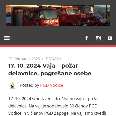
Z
PGD
vami
VODICE
že
od
27 februarja, 2025
DOGODKI
1903
17. 10. 2024 Vaja – požar
delavnice, pogrešane osebe
Posted by
PGD Vodice
17. 10. 2024 smo izvedli društveno vajo – požar
delavnice. Na vaji je sodelovalo 30 članov PGD
Vodice in 9 članov PGD Zapoge. Na vaji smo izvedli