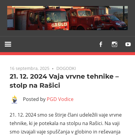
Z
PGD
vami
VODICE
že
od
16 septembra, 2025
DOGODKI
1903
21. 12. 2024 Vaja vrvne tehnike –
stolp na Rašici
Posted by
PGD Vodice
21. 12. 2024 smo se štirje člani udeležili vaje vrvne
tehnike, ki je potekala na stolpu na Rašici. Na vaji
smo izvajali vaje spuščanja v globino in reševanja