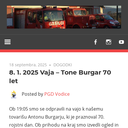
Z
PGD
vami
VODICE
že
od
18 septembra, 2025
DOGODKI
1903
8. 1. 2025 Vaja – Tone Burgar 70
let
Posted by
PGD Vodice
Ob 19:05 smo se odpravili na vajo k našemu
tovarišu Antonu Burgarju, ki je praznoval 70.
rojstni dan. Ob prihodu na kraj smo izvedli ogled in