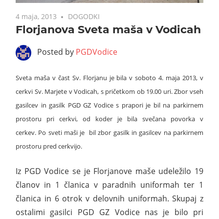
4 maja, 2013
DOGODKI
Florjanova Sveta maša v Vodicah
Posted by
PGDVodice
Sveta maša v čast Sv. Florjanu je bila v soboto 4. maja 2013,
v
cerkvi Sv. Marjete v Vodicah, s pričetkom ob 19.00 uri.
Zbor vseh
gasilcev in gasilk PGD GZ Vodice s prapori je bil na parkirnem
prostoru pri cerkvi, od koder je bila
svečana povorka v
cerkev.
Po sveti maši je bil zbor gasilk in gasilcev na parkirnem
prostoru pred
cerkvijo.
Iz PGD Vodice se je Florjanove maše udeležilo 19
članov in 1 članica v paradnih uniformah ter 1
članica in 6 otrok v delovnih uniformah. Skupaj z
ostalimi gasilci PGD GZ Vodice nas je bilo pri