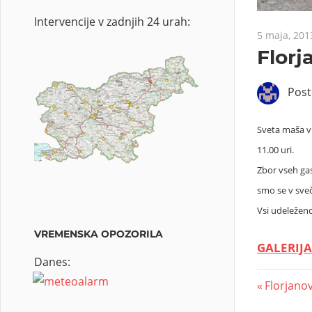
Intervencije v zadnjih 24 urah:
5 maja, 201
Florj
Pos
Sveta maša v 
11.00 uri.
Zbor vseh gas
smo se v sveč
Vsi udeleženci
VREMENSKA OPOZORILA
GALERIJA
Danes:
Florjano