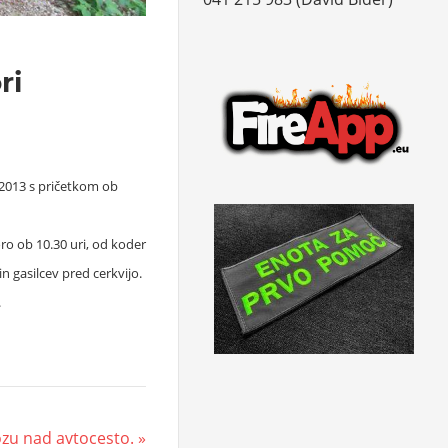
ri
a 2013 s pričetkom ob
oro ob 10.30 uri, od koder
in gasilcev pred cerkvijo.
.
ozu nad avtocesto.