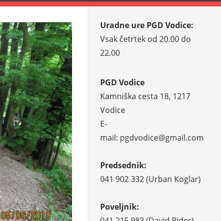
Uradne ure PGD Vodice:
Vsak četrtek od 20.00 do
22.00
PGD Vodice
Kamniška cesta 18, 1217
Vodice
E-
mail: pgdvodice@gmail.com
Predsednik:
041 902 332 (Urban Koglar)
Poveljnik:
041 215 983 (David Bider)