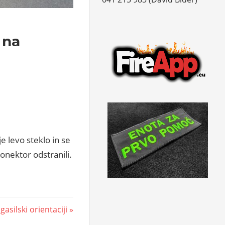
 na
 levo steklo in se
konektor odstranili.
asilski orientaciji