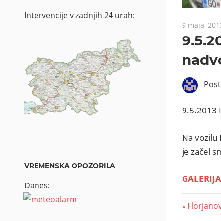
Intervencije v zadnjih 24 urah:
9 maja, 201
9.5.2
nadvo
Pos
9.5.2013 
Na vozilu 
je začel s
VREMENSKA OPOZORILA
GALERIJA
Danes:
Florjano