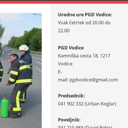
Uradne ure PGD Vodice:
Vsak četrtek od 20.00 do
22.00
PGD Vodice
Kamniška cesta 18, 1217
Vodice
E-
mail: pgdvodice@gmail.com
Predsednik:
041 902 332 (Urban Koglar)
Poveljnik:
041 215 983 (David Bider)