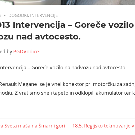
3
DOGODKI
,
INTERVENCIJE
013 Intervencija – Goreče vozilo
zu nad avtocesto.
ted by
PGDVodice
Intervencija – Goreče vozilo na nadvozu nad avtocesto.
Renault Megane se je vnel konektor pri motorčku za zadnje
moditi. Z vrat smo sneli tapeto in odklopili akumulator ter 
va Sveta maša na Šmarni gori
18.5. Regijsko tekmovanje v g