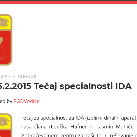
, 2015
DOGODKI
 5.2.2015 Tečaj specialnosti IDA
ted by
PGDVodice
Tečaj za specialnost za IDA (izolirni dihalni aparat
naša člana (Lenčka Hafner in Jasmin Muhić). 
Izobraževalnem centru za zaščito in reševanje n