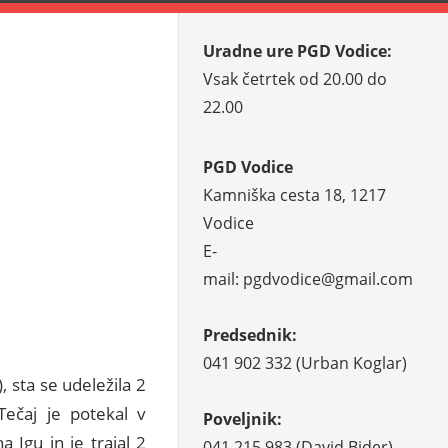
Uradne ure PGD Vodice:
Vsak četrtek od 20.00 do
22.00
PGD Vodice
Kamniška cesta 18, 1217
Vodice
E-
mail: pgdvodice@gmail.com
Predsednik:
041 902 332 (Urban Koglar)
), sta se udeležila 2
Tečaj je potekal
v
Poveljnik:
a Igu in
je trajal 2
041 215 983 (David Bider)