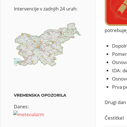
Intervencije v zadnjih 24 urah:
potrebujej
Dopoln
Pomen 
Osnove
IDA: de
Osnove
Prva p
VREMENSKA OPOZORILA
Drugi dan 
Danes:
Čestitke!