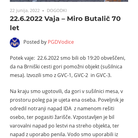
22 junija, 2022
DOGODKI
22.6.2022 Vaja – Miro Butalič 70
let
Posted by
PGDVodice
Potek vaje: 22.6.2022 smo bili ob 19:20 obveščeni,
da na Brniški cesti gori pomožni objekt (sušilnica
mesa). Izvozili smo z GVC-1, GVC-2 in GVC-3.
Na kraju smo ugotovili, da gori v sušilnici mesa, v
prostoru poleg pa je ujeta ena oseba. Poveljnik je
odredil notranji napad IDA z namenom rešiti
osebo, ter pogasiti žarišče. Vzpostavljen je bil
varovalni napad po lestvi na streho objekta, ter
napad z uporabo penila. Vodo smo uporabili iz