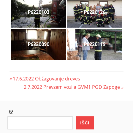
P6220103
P6220126
P6220090
P6220119
17.6.2022 Obžagovanje dreves
2.7.2022 Prevzem vozila GVM1 PGD Zapoge
Išči
IŠČI