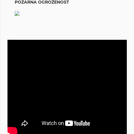
POŽARNA OGROŽENOST