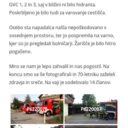
GVC 1, 2 in 3, saj v bližini ni bilo hidranta.
Poskrbljeno je bilo tudi za varovanje cestišča.
Osebo sta napadalca našla nepoškodovano v
sosednjem prostoru, ter jo pospremila na varno,
kjer so jo pregledali bolničarji. Žarišče je bilo hitro
pogašeno.
Miro se nam je lepo zahvalil in nas pogostil. Na
koncu smo se še fotografirali in 70-letniku zaželeli
zdravja in sreče. Na vaji je sodelovalo 14 članov.
P6220078
P6220087