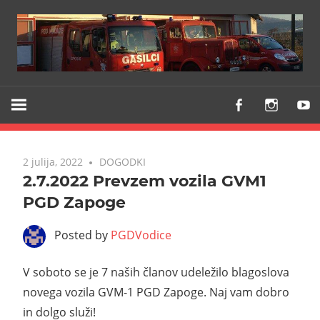
Z
PGD
vami
VODICE
že
od
2 julija, 2022
DOGODKI
1903
2.7.2022 Prevzem vozila GVM1
PGD Zapoge
Posted by
PGDVodice
V soboto se je 7 naših članov udeležilo blagoslova
novega vozila GVM-1 PGD Zapoge. Naj vam dobro
in dolgo služi!